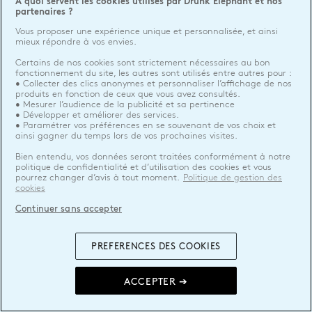
A quoi servent les cookies utilisés par Drunk Elephant et nos
partenaires ?
Vous proposer une expérience unique et personnalisée, et ainsi
mieux répondre à vos envies.
Certains de nos cookies sont strictement nécessaires au bon
fonctionnement du site, les autres sont utilisés entre autres pour :
• Collecter des clics anonymes et personnaliser l’affichage de nos
produits en fonction de ceux que vous avez consultés.
• Mesurer l’audience de la publicité et sa pertinence
• Développer et améliorer des services.
• Paramétrer vos préférences en se souvenant de vos choix et
ainsi gagner du temps lors de vos prochaines visites.
Bien entendu, vos données seront traitées conformément à notre
politique de confidentialité et d’utilisation des cookies et vous
pourrez changer d’avis à tout moment.
Politique de gestion des
cookies
Continuer sans accepter
PREFERENCES DES COOKIES
ACCEPTER ➔