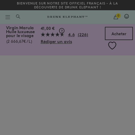
BIENVENUE SUR NOTRE SITE OFFICIEL FRANÇAIS - À LA
DÉCOUVERTE DE DRUNK ELEPHANT !
QUANTITY
0
SAISIR
UN
/fr/fr/collections/on-the-go-minis/virgin-marula-huile-luxueuse-p
Virgin Marula
MOT
Bas de la page
41,00 €
Huile luxueuse
CLÉ
Acheter
4.6
(226)
pour le visage
OU
Lire
UN
Rédiger un avis
226
(2 666,67€ / L)
NUMÉRO
avis.
D'ARTICLE
Lien
sur
la
même
page.