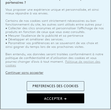
partenaires ?
Vous proposer une expérience unique et personnalisée, et ainsi
mieux répondre à vos envies.
Certains de nos cookies sont strictement nécessaires au bon
fonctionnement du site, les autres sont utilisés entre autres pour :
• Collecter des clics anonymes et personnaliser l’affichage de nos
produits en fonction de ceux que vous avez consultés.
• Mesurer l’audience de la publicité et sa pertinence
• Développer et améliorer des services.
• Paramétrer vos préférences en se souvenant de vos choix et
ainsi gagner du temps lors de vos prochaines visites.
Bien entendu, vos données seront traitées conformément à notre
politique de confidentialité et d’utilisation des cookies et vous
pourrez changer d’avis à tout moment.
Politique de gestion des
cookies
Continuer sans accepter
PREFERENCES DES COOKIES
ACCEPTER ➔