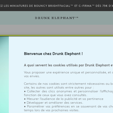
EZ LES MINIATURES DE BOUNCY BRIGHTFACIAL™ ET C-FIRMA™ DÈS 75€ D'
Bienvenue chez Drunk Elephant !
A quoi servent les cookies utilisés par Drunk Elephant e
Vous proposer une expérience unique et personnalisée, et 
vos envies.
Certains de nos cookies sont strictement nécessaires au
site, les autres sont utilisés entre autres pour :
• Collecter des clics anonymes et personnaliser l’affich
fonction de ceux que vous avez consultés.
• Mesurer l’audience de la publicité et sa pertinence
• Développer et améliorer des services.
• Paramétrer vos préférences en se souvenant de vos cho
temps lors de vos prochaines visites.