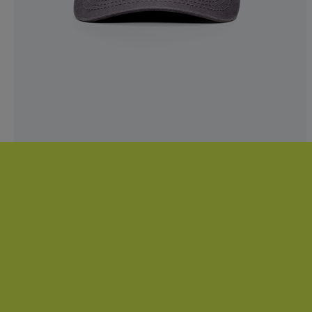
LA CASQUETTE
SWEET B
28,00 €