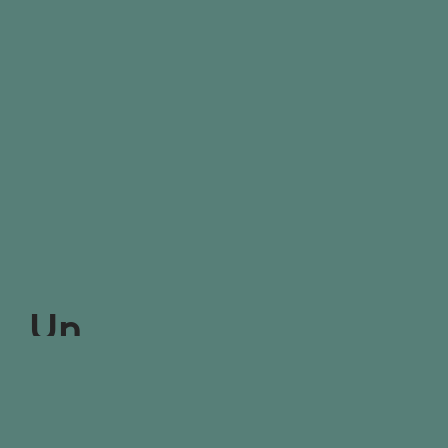
Un
grand
verre
d’eau
pour
votre
peau