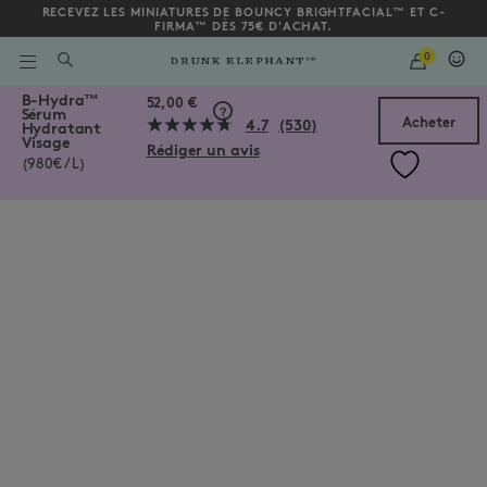
RECEVEZ LES MINIATURES DE BOUNCY BRIGHTFACIAL™ ET C-
FIRMA™ DÈS 75€ D'ACHAT.
QUANTITY
0
SAISIR
UN
/fr/fr/collections/serums/b-hydra%E2%84%A2-s%C3%A9rum-hydra
B-Hydra
™
MOT
Bas de la page
52,00 €
Sérum
CLÉ
Acheter
4.7
(530)
Hydratant
OU
Lire
Visage
UN
Rédiger un avis
530
NUMÉRO
(980€ / L)
avis.
D'ARTICLE
Lien
sur
la
même
page.