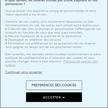
A quoi servent les cookies utilisés par Drunk Elephant et nos
partenaires ?
Vous proposer une expérience unique et personnalisée, et ainsi
mieux répondre à vos envies.
Certains de nos cookies sont strictement nécessaires au bon
fonctionnement du site, les autres sont utilisés entre autres pour :
• Collecter des clics anonymes et personnaliser l’affichage de nos
produits en fonction de ceux que vous avez consultés.
• Mesurer l’audience de la publicité et sa pertinence
• Développer et améliorer des services.
• Paramétrer vos préférences en se souvenant de vos choix et
ainsi gagner du temps lors de vos prochaines visites.
Bien entendu, vos données seront traitées conformément à notre
politique de confidentialité et d’utilisation des cookies et vous
pourrez changer d’avis à tout moment.
Politique de gestion des
cookies
Continuer sans accepter
PREFERENCES DES COOKIES
ACCEPTER ➔