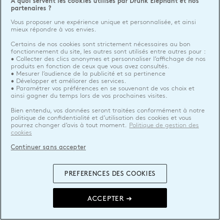
A quoi servent les cookies utilisés par Drunk Elephant et nos
partenaires ?
Vous proposer une expérience unique et personnalisée, et ainsi
mieux répondre à vos envies.
Certains de nos cookies sont strictement nécessaires au bon
fonctionnement du site, les autres sont utilisés entre autres pour :
• Collecter des clics anonymes et personnaliser l’affichage de nos
produits en fonction de ceux que vous avez consultés.
• Mesurer l’audience de la publicité et sa pertinence
• Développer et améliorer des services.
• Paramétrer vos préférences en se souvenant de vos choix et
ainsi gagner du temps lors de vos prochaines visites.
Bien entendu, vos données seront traitées conformément à notre
politique de confidentialité et d’utilisation des cookies et vous
pourrez changer d’avis à tout moment.
Politique de gestion des
cookies
Continuer sans accepter
PREFERENCES DES COOKIES
ACCEPTER ➔