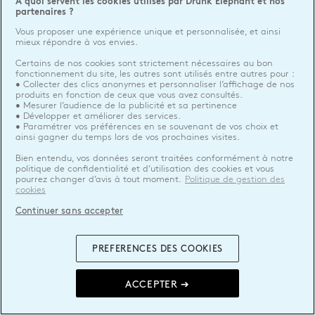
A quoi servent les cookies utilisés par Drunk Elephant et nos
partenaires ?
Vous proposer une expérience unique et personnalisée, et ainsi
mieux répondre à vos envies.
Certains de nos cookies sont strictement nécessaires au bon
fonctionnement du site, les autres sont utilisés entre autres pour :
• Collecter des clics anonymes et personnaliser l’affichage de nos
produits en fonction de ceux que vous avez consultés.
• Mesurer l’audience de la publicité et sa pertinence
• Développer et améliorer des services.
• Paramétrer vos préférences en se souvenant de vos choix et
ainsi gagner du temps lors de vos prochaines visites.
Bien entendu, vos données seront traitées conformément à notre
politique de confidentialité et d’utilisation des cookies et vous
pourrez changer d’avis à tout moment.
Politique de gestion des
cookies
Continuer sans accepter
PREFERENCES DES COOKIES
ACCEPTER ➔