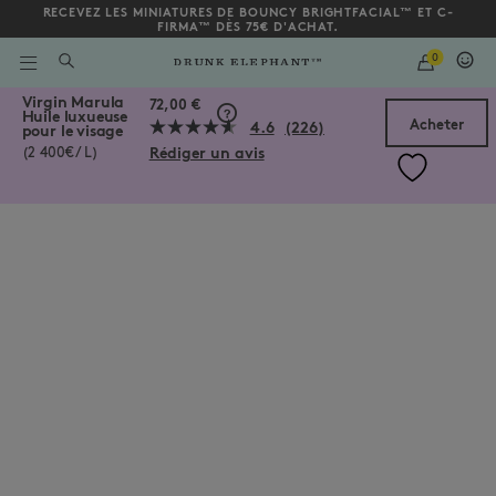
RECEVEZ LES MINIATURES DE BOUNCY BRIGHTFACIAL™ ET C-
FIRMA™ DÈS 75€ D'ACHAT.
QUANTITY
0
SAISIR
UN
/fr/fr/routinepostpilates/virgin-marula-huile-luxueuse-pour-le-vi
Virgin Marula
MOT
Bas de la page
72,00 €
Huile luxueuse
CLÉ
Acheter
4.6
(226)
pour le visage
OU
Lire
UN
Rédiger un avis
226
(2 400€ / L)
NUMÉRO
avis.
D'ARTICLE
Lien
sur
la
même
page.