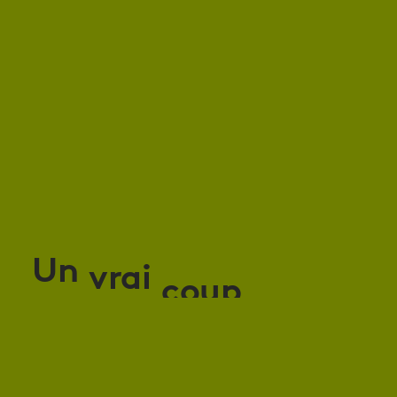
Un
vrai
coup
d’éclat