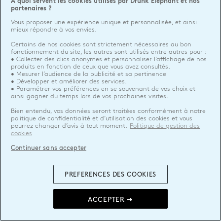
A quoi servent les cookies utilisés par Drunk Elephant et nos
partenaires ?
Vous proposer une expérience unique et personnalisée, et ainsi
mieux répondre à vos envies.
Certains de nos cookies sont strictement nécessaires au bon
fonctionnement du site, les autres sont utilisés entre autres pour :
• Collecter des clics anonymes et personnaliser l’affichage de nos
produits en fonction de ceux que vous avez consultés.
• Mesurer l’audience de la publicité et sa pertinence
• Développer et améliorer des services.
• Paramétrer vos préférences en se souvenant de vos choix et
ainsi gagner du temps lors de vos prochaines visites.
Bien entendu, vos données seront traitées conformément à notre
politique de confidentialité et d’utilisation des cookies et vous
pourrez changer d’avis à tout moment.
Politique de gestion des
cookies
Continuer sans accepter
PREFERENCES DES COOKIES
ACCEPTER ➔