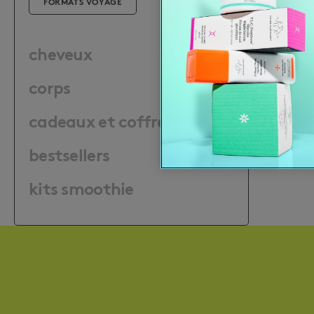
FORMATS VOYAGE
Plump
cheveux
Mask
corps
29,00
cadeaux et coffrets
bestsellers
kits smoothie