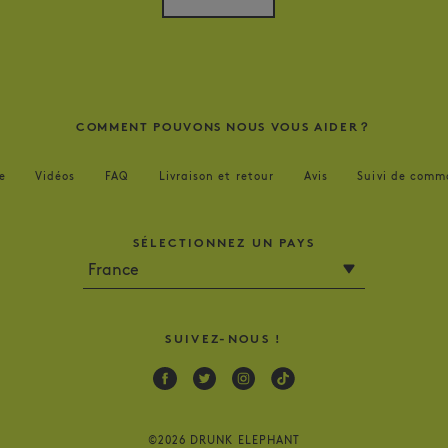
COMMENT POUVONS NOUS VOUS AIDER？
e
Vidéos
FAQ
Livraison et retour
Avis
Suivi de comm
SÉLECTIONNEZ UN PAYS
SUIVEZ-NOUS !
Facebook
Twitter
Instagram
Tik
Tok
©2026 DRUNK ELEPHANT