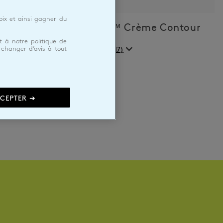
67,00 €
ix et ainsi gagner du
Baume
C-Tango™ Crème Contour
des Yeux
 à notre politique de
(117)
z changer d’avis à tout
67,00 €
CEPTER ➔