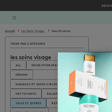
RECEV
Bas de la page
Les Soins Visage
Accueil
Yeux Et Lèvres
TRIER PAR CATÉGORIE
les soins visage
ALL
SOINS HYDRATANTS
SÉRUMS
MASQUES ET SOINS CIBLÉS
NETTOYANTS
SOLAIRES
YEUX ET LÈVRES
REFILLS