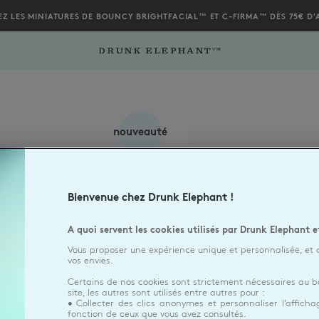
EZ LES MINIATURES DE BOUNCY BRIGHTFACIAL™ ET C-FIRMA™ DÈS 75€ D'
nouveauté
Bienvenue chez Drunk Elephant !
A quoi servent les cookies utilisés par Drunk Elephant e
Vous proposer une expérience unique et personnalisée, et 
vos envies.
Certains de nos cookies sont strictement nécessaires au
QTÉ
1
QTÉ
1
Dropdown Closed
site, les autres sont utilisés entre autres pour :
• Collecter des clics anonymes et personnaliser l’affich
fonction de ceux que vous avez consultés.