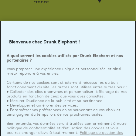
SUIVEZ-NOUS !
Facebook
Twitter
Instagram
Tik
Bienvenue chez Drunk Elephant !
Tok
A quoi servent les cookies utilisés par Drunk Elephant et nos
©2026 DRUNK ELEPHANT
partenaires ?
EU Personne responsable produits
Vous proposer une expérience unique et personnalisée, et ainsi
BIORIUS | WAVRE, BE
mieux répondre à vos envies.
Certains de nos cookies sont strictement nécessaires au bon
Contact
fonctionnement du site, les autres sont utilisés entre autres pour :
• Collecter des clics anonymes et personnaliser l’affichage de nos
produits en fonction de ceux que vous avez consultés.
POLITIQUE DE CONFIDENTIALITÉ
• Mesurer l’audience de la publicité et sa pertinence
• Développer et améliorer des services.
CONDITIONS GÉNÉRALES D'UTILISATION
• Paramétrer vos préférences en se souvenant de vos choix et
ainsi gagner du temps lors de vos prochaines visites.
CONDITIONS GÉNÉRALES DE VENTE
Bien entendu, vos données seront traitées conformément à notre
MENTIONS LÉGALES
politique de confidentialité et d’utilisation des cookies et vous
pourrez changer d’avis à tout moment.
Politique de gestion des