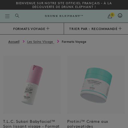
BIENVENUE SUR NOTRE SITE OFFICIEL FRANÇAIS - À LA
DÉCOUVERTE DE DRUNK ELEPHANT !
QUANTITY
0
SAISIR
UN
MOT
Bas de la page
FORMATS VOYAGE
TRIER PAR : RECOMMANDÉ
CLÉ
OU
UN
NUMÉRO
Les Soins Visage
Accueil
Formats Voyage
D'ARTICLE
T.L.C. Sukari Babyfacial™
Protini™ Crème aux
Soin lissant visage - Format
polypeptides