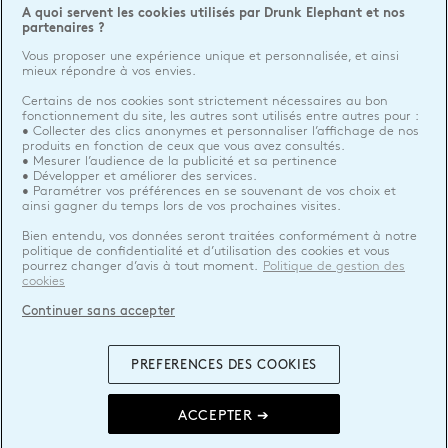
A quoi servent les cookies utilisés par Drunk Elephant et nos
partenaires ?
Vous proposer une expérience unique et personnalisée, et ainsi
mieux répondre à vos envies.
Certains de nos cookies sont strictement nécessaires au bon
fonctionnement du site, les autres sont utilisés entre autres pour :
• Collecter des clics anonymes et personnaliser l’affichage de nos
produits en fonction de ceux que vous avez consultés.
• Mesurer l’audience de la publicité et sa pertinence
• Développer et améliorer des services.
• Paramétrer vos préférences en se souvenant de vos choix et
ainsi gagner du temps lors de vos prochaines visites.
Bien entendu, vos données seront traitées conformément à notre
politique de confidentialité et d’utilisation des cookies et vous
pourrez changer d’avis à tout moment.
Politique de gestion des
cookies
Continuer sans accepter
PREFERENCES DES COOKIES
ACCEPTER ➔