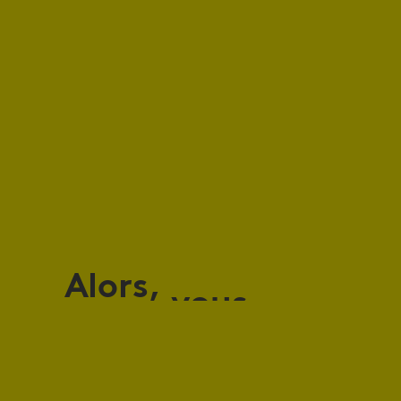
Alors,
vous
voilà
mixologue ?