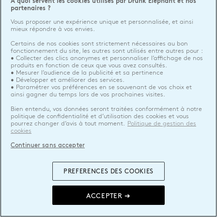
A quoi servent les cookies utilisés par Drunk Elephant et nos
partenaires ?
Vous proposer une expérience unique et personnalisée, et ainsi
mieux répondre à vos envies.
Certains de nos cookies sont strictement nécessaires au bon
fonctionnement du site, les autres sont utilisés entre autres pour :
• Collecter des clics anonymes et personnaliser l’affichage de nos
produits en fonction de ceux que vous avez consultés.
• Mesurer l’audience de la publicité et sa pertinence
• Développer et améliorer des services.
• Paramétrer vos préférences en se souvenant de vos choix et
ainsi gagner du temps lors de vos prochaines visites.
Bien entendu, vos données seront traitées conformément à notre
politique de confidentialité et d’utilisation des cookies et vous
pourrez changer d’avis à tout moment.
Politique de gestion des
cookies
Continuer sans accepter
PREFERENCES DES COOKIES
ACCEPTER ➔