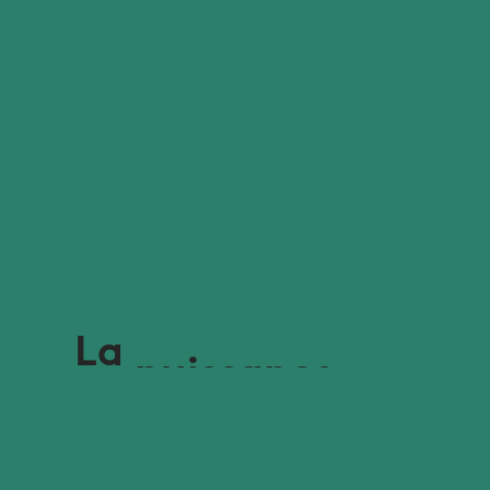
La
puissance
des
acides