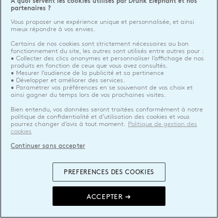
A quoi servent les cookies utilisés par Drunk Elephant et nos
partenaires ?
Vous proposer une expérience unique et personnalisée, et ainsi
mieux répondre à vos envies.
Certains de nos cookies sont strictement nécessaires au bon
fonctionnement du site, les autres sont utilisés entre autres pour :
• Collecter des clics anonymes et personnaliser l’affichage de nos
produits en fonction de ceux que vous avez consultés.
• Mesurer l’audience de la publicité et sa pertinence
• Développer et améliorer des services.
• Paramétrer vos préférences en se souvenant de vos choix et
ainsi gagner du temps lors de vos prochaines visites.
Bien entendu, vos données seront traitées conformément à notre
politique de confidentialité et d’utilisation des cookies et vous
pourrez changer d’avis à tout moment.
Politique de gestion des
cookies
Continuer sans accepter
PREFERENCES DES COOKIES
ACCEPTER ➔