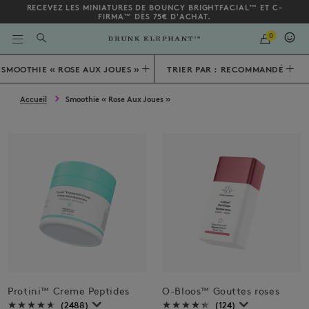
RECEVEZ LES MINIATURES DE BOUNCY BRIGHTFACIAL™ ET C-
FIRMA™ DÈS 75€ D'ACHAT.
QUANTITY
0
SAISIR
UN
MOT
Bas de la page
SMOOTHIE « ROSE AUX JOUES »
TRIER PAR : RECOMMANDÉ
CLÉ
OU
UN
NUMÉRO
Accueil
Smoothie « Rose Aux Joues »
D'ARTICLE
Protini™ Creme Peptides
O-Bloos™ Gouttes roses
(2488)
(124)