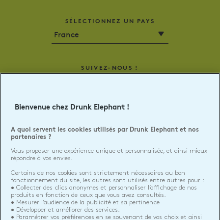
SÉLECTIONNEZ UN PAYS
SUIVEZ-NOUS !
Facebook
Twitter
Instagram
Tik
Tok
Bienvenue chez Drunk Elephant !
©2026 DRUNK ELEPHANT
A quoi servent les cookies utilisés par Drunk Elephant et nos
partenaires ?
EU Personne responsable produits
BIORIUS | WAVRE, BE
Vous proposer une expérience unique et personnalisée, et ainsi mieux
répondre à vos envies.
Contact
Certains de nos cookies sont strictement nécessaires au bon
fonctionnement du site, les autres sont utilisés entre autres pour :
• Collecter des clics anonymes et personnaliser l’affichage de nos
POLITIQUE DE CONFIDENTIALITÉ
produits en fonction de ceux que vous avez consultés.
• Mesurer l’audience de la publicité et sa pertinence
CONDITIONS GÉNÉRALES D'UTILISATION
• Développer et améliorer des services.
• Paramétrer vos préférences en se souvenant de vos choix et ainsi