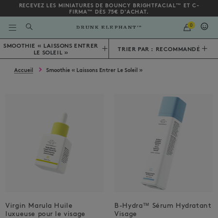
RECEVEZ LES MINIATURES DE BOUNCY BRIGHTFACIAL™ ET C-
FIRMA™ DÈS 75€ D'ACHAT.
QUANTITY
0
SAISIR
UN
MOT
Bas de la page
SMOOTHIE « LAISSONS ENTRER
TRIER PAR : RECOMMANDÉ
CLÉ
LE SOLEIL »
OU
UN
NUMÉRO
Accueil
Smoothie « Laissons Entrer Le Soleil »
D'ARTICLE
Virgin Marula Huile
B-Hydra™ Sérum Hydratant
luxueuse pour le visage
Visage