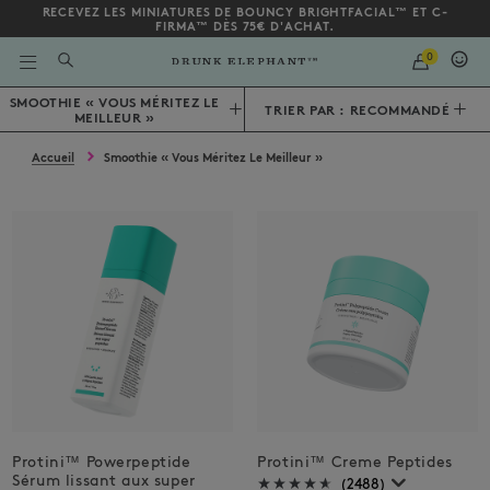
RECEVEZ LES MINIATURES DE BOUNCY BRIGHTFACIAL™ ET C-
FIRMA™ DÈS 75€ D'ACHAT.
QUANTITY
0
SAISIR
UN
MOT
Bas de la page
SMOOTHIE « VOUS MÉRITEZ LE
TRIER PAR : RECOMMANDÉ
CLÉ
MEILLEUR »
OU
UN
NUMÉRO
Accueil
Smoothie « Vous Méritez Le Meilleur »
D'ARTICLE
Protini™ Powerpeptide
Protini™ Creme Peptides
Sérum lissant aux super
(2488)